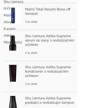
Shu Uemura
NYX
Matrix Total Results Brass off
šampon
Matrix
Alteya
7. 11. 2022
Eucerin
Adidas
Shu Uemura Ashita Supreme
sérum na vlasy s revitalizačním
Miss Sporty
účinkem
7. 11. 2022
Shu Uemura Ashita Supreme
kondicionér s revitalizačním
účinkem
7. 11. 2022
Shu Uemura Ashita Supreme
posilující a revitalizující šampon