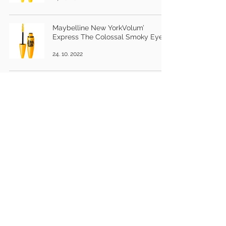
Maybelline New YorkVolum’
Express The Colossal Smoky Eyes
24. 10. 2022
Kérastase Resistance Ciment
Thermique
21. 10. 2022
3
/
17