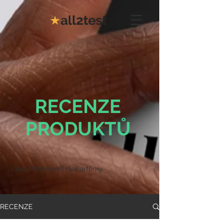
RECENZE
PRODUKTŮ
Vlasy
Pleť
Líčení
Tělo
Parfémy
RECENZE