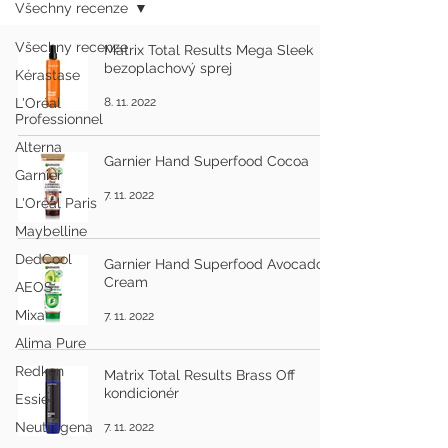
Všechny recenze
Všechny recenze
Matrix Total Results Mega Sleek
bezoplachový sprej
Kérastase
L'Oréal
8. 11. 2022
Professionnel
Alterna
Garnier Hand Superfood Cocoa
Garnier
7. 11. 2022
L'Oréal Paris
Maybelline
DedCool
Garnier Hand Superfood Avocado
Cream
AEOS
Mixa
7. 11. 2022
Alima Pure
Redken
Matrix Total Results Brass Off
kondicionér
Essie
Neutrogena
7. 11. 2022