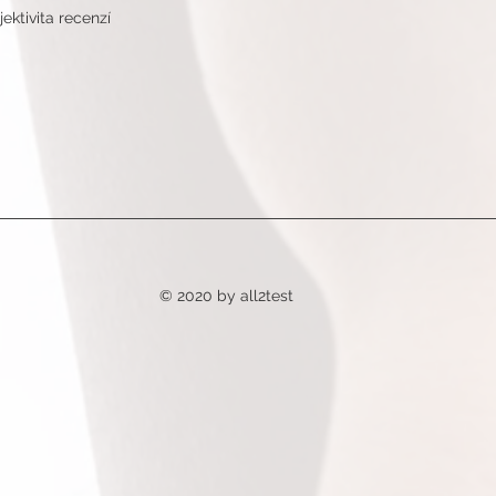
ektivita recenzí
© 2020 by all2test