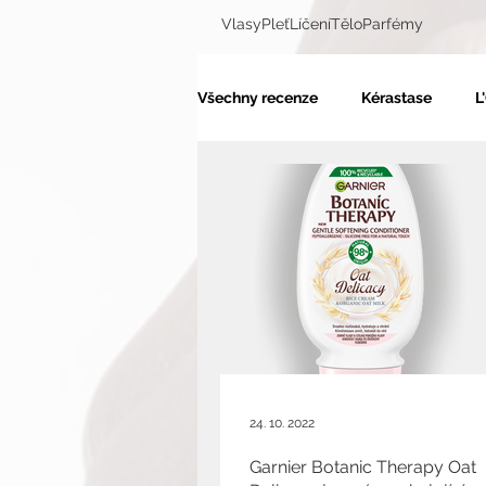
Vlasy
Pleť
Líčení
Tělo
Parfémy
Všechny recenze
Kérastase
L
Alima Pure
Redken
Ess
24. 10. 2022
Garnier Botanic Therapy Oat