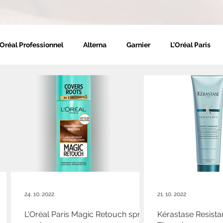
'Oréal Professionnel
Alterna
Garnier
L'Oréal Paris
ie
Neutrogena
Shu Uemura
NYX
Matrix
24. 10. 2022
21. 10. 2022
L'Oréal Paris Magic Retouch sprej
Kérastase Resist