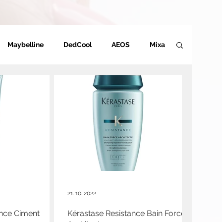
Maybelline
DedCool
AEOS
Mixa
Alteya
Eucerin
Adidas
Miss Sporty
21. 10. 2022
ance Ciment
Kérastase Resistance Bain Force