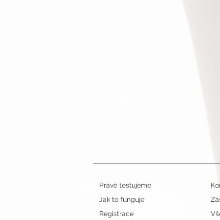
Právě testujeme
Ko
Jak to funguje
Zá
Registrace
Vš